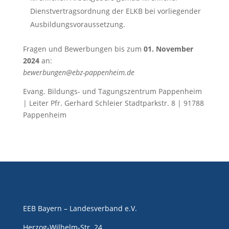
Dienstvertragsordnung der ELKB bei vorliegender
Ausbildungsvoraussetzung.
Fragen und Bewerbungen bis zum
01. November
2024
an:
bewerbungen@ebz-pappenheim.de
Evang. Bildungs- und Tagungszentrum Pappenheim
| Leiter Pfr. Gerhard Schleier Stadtparkstr. 8 | 91788
Pappenheim
EEB Bayern – Landesverband e.V.
Herzog-Wilhelm-Str. 24