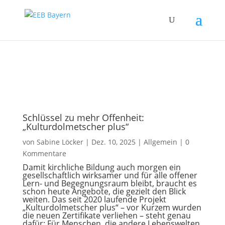
Zum Inhalt springen
Schlüssel zu mehr Offenheit:
„Kulturdolmetscher plus“
von
Sabine Löcker
|
Dez. 10, 2025
|
Allgemein
|
0
Kommentare
Damit kirchliche Bildung auch morgen ein
gesellschaftlich wirksamer und für alle offener
Lern- und Begegnungsraum bleibt, braucht es
schon heute Angebote, die gezielt den Blick
weiten. Das seit 2020 laufende Projekt
„Kulturdolmetscher plus“ – vor Kurzem wurden
die neuen Zertifikate verliehen – steht genau
dafür: Für Menschen, die andere Lebenswelten