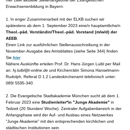
Erwachsenenbildung in Bayern:
1. In enger Zusammenarbeit mit der ELKB suchen wir
spätestens ab dem 1. September 2023 eine/n hauptamtliche/n
Theol.-päd. Vorständin/Theol.-päd. Vorstand (m/w/d) der
AEEB
.
Einen Link zur ausführlichen Stellenausschreibung in der
November-Ausgabe des Amtsblattes (siehe Seite 344) finden
Sie
hier
Nähere Auskünfte erteilen Prof. Dr. Hans Jürgen Luibl per Mail
an:
hj.luibl@t-online.de
und Kirchenrätin Simona Hanselmann-
Rudolph, Referat D 1.2 Landeskirchenamt telefonisch unter:
089/ 5595-340.
2. Die Evangelische Stadtakademie München sucht ab dem 1.
Februar 2023 eine
Studienleiter*in "Junge Akademie"
in
Teilzeit (20 Stunden/ Woche). Zentraler Aufgabenbereich in der
Anfangsphase wird der Auf- und Ausbau eines Netzwerkes
"Junge Akademie" mit den entsprechenden kirchlichen und
städtischen Institutionen sein.