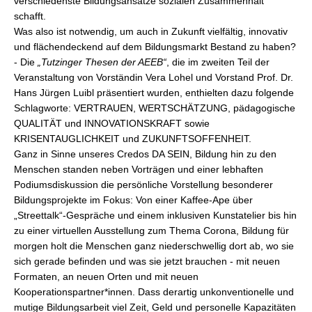
verschiedenste Bildungsansätze sozialen Zusammenhalt
schafft.
Was also ist notwendig, um auch in Zukunft vielfältig, innovativ
und flächendeckend auf dem Bildungsmarkt Bestand zu haben?
- Die
„Tutzinger Thesen der AEEB“
, die im zweiten Teil der
Veranstaltung von Vorständin Vera Lohel und Vorstand Prof. Dr.
Hans Jürgen Luibl präsentiert wurden, enthielten dazu folgende
Schlagworte: VERTRAUEN, WERTSCHÄTZUNG, pädagogische
QUALITÄT und INNOVATIONSKRAFT sowie
KRISENTAUGLICHKEIT und ZUKUNFTSOFFENHEIT.
Ganz in Sinne unseres Credos DA SEIN, Bildung hin zu den
Menschen standen neben Vorträgen und einer lebhaften
Podiumsdiskussion die persönliche Vorstellung besonderer
Bildungsprojekte im Fokus: Von einer Kaffee-Ape über
„Streettalk“-Gespräche und einem inklusiven Kunstatelier bis hin
zu einer virtuellen Ausstellung zum Thema Corona, Bildung für
morgen holt die Menschen ganz niederschwellig dort ab, wo sie
sich gerade befinden und was sie jetzt brauchen - mit neuen
Formaten, an neuen Orten und mit neuen
Kooperationspartner*innen. Dass derartig unkonventionelle und
mutige Bildungsarbeit viel Zeit, Geld und personelle Kapazitäten