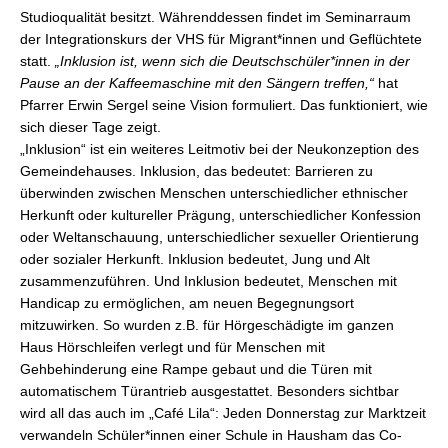
Studioqualität besitzt. Währenddessen findet im Seminarraum
der Integrationskurs der VHS für Migrant*innen und Geflüchtete
statt.
„Inklusion ist, wenn sich die Deutschschüler*innen in der
Pause an der Kaffeemaschine mit den Sängern treffen,“
hat
Pfarrer Erwin Sergel seine Vision formuliert. Das funktioniert, wie
sich dieser Tage zeigt.
„Inklusion“ ist ein weiteres Leitmotiv bei der Neukonzeption des
Gemeindehauses. Inklusion, das bedeutet: Barrieren zu
überwinden zwischen Menschen unterschiedlicher ethnischer
Herkunft oder kultureller Prägung, unterschiedlicher Konfession
oder Weltanschauung, unterschiedlicher sexueller Orientierung
oder sozialer Herkunft. Inklusion bedeutet, Jung und Alt
zusammenzuführen. Und Inklusion bedeutet, Menschen mit
Handicap zu ermöglichen, am neuen Begegnungsort
mitzuwirken. So wurden z.B. für Hörgeschädigte im ganzen
Haus Hörschleifen verlegt und für Menschen mit
Gehbehinderung eine Rampe gebaut und die Türen mit
automatischem Türantrieb ausgestattet. Besonders sichtbar
wird all das auch im „Café Lila“: Jeden Donnerstag zur Marktzeit
verwandeln Schüler*innen einer Schule in Hausham das Co-