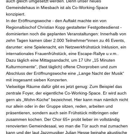
auch gleich umgesetzt werden. Denn unser neues
Gemeindehaus in Miesbach ist als Co-Working-Space
konzipiert.
In der Eröffnungswoche - den Auftakt machte ein von
Regionalbischof Christian Kopp gestalteter Festgottesdienst -
dominierten noch die geplanten Veranstaltungen: Innerhalb von
zehn Tagen kamen über 2.000 Teilnehmer*innen zu 46 Events,
darunter: eine Spielenacht, ein Netzwerkfrühstück Inklusion, ein
internationales Frauenfrühstück, eine Escape-Rallye u.v.m..
Dazu täglich eine Mittagsandacht, um 17 Uhr „15 Minuten
Kulturmomente“, (fast täglich) offene Chorproben und zum
Abschluss der Eröffnungswoche eine „Lange Nacht der Musik“
mit insgesamt sieben Konzerten.
Vielseitige Räume dafür gibt es jetzt genug: Zum Beispiel das
zentrale Foyer, der eigentliche Co-Working-Space. Er wird auch
gern als „Wohn-Küche“ bezeichnet. Hier kann man nämlich nicht
nur allein oder in der Gruppe sitzen, reden, arbeiten und
präsentieren, sondern auch sein Frühstück mitbringen oder
zusammen kochen. Der Chor 65+ probt lieber im vollständig
renovierten Gemeindesaal, wo man die Tür auch mal zumachen
kann und der laut Jazzmusiker Julian Hesse beinahe akustische