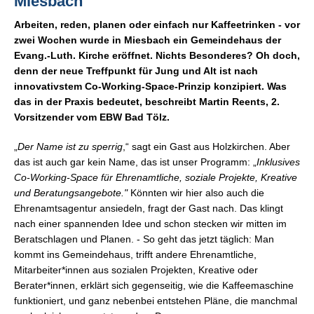
Miesbach
Arbeiten, reden, planen oder einfach nur Kaffeetrinken - vor
zwei Wochen wurde in Miesbach ein Gemeindehaus der
Evang.-Luth. Kirche eröffnet. Nichts Besonderes? Oh doch,
denn der neue Treffpunkt für Jung und Alt ist nach
innovativstem Co-Working-Space-Prinzip konzipiert. Was
das in der Praxis bedeutet, beschreibt Martin Reents, 2.
Vorsitzender vom EBW Bad Tölz.
„
Der Name ist zu sperrig
,“ sagt ein Gast aus Holzkirchen. Aber
das ist auch gar kein Name, das ist unser Programm: „
Inklusives
Co-Working-Space für Ehrenamtliche, soziale Projekte, Kreative
und Beratungsangebote."
Könnten wir hier also auch die
Ehrenamtsagentur ansiedeln, fragt der Gast nach. Das klingt
nach einer spannenden Idee und schon stecken wir mitten im
Beratschlagen und Planen. - So geht das jetzt täglich: Man
kommt ins Gemeindehaus, trifft andere Ehrenamtliche,
Mitarbeiter*innen aus sozialen Projekten, Kreative oder
Berater*innen, erklärt sich gegenseitig, wie die Kaffeemaschine
funktioniert, und ganz nebenbei entstehen Pläne, die manchmal