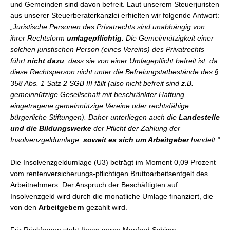
und Gemeinden sind davon befreit. Laut unserem Steuerjuristen
aus unserer Steuerberaterkanzlei erhielten wir folgende Antwort:
„Juristische Personen des Privatrechts sind unabhängig von
ihrer Rechtsform
umlagepflichtig.
Die Gemeinnützigkeit einer
solchen juristischen Person (eines Vereins) des Privatrechts
führt
nicht dazu
, dass sie von einer Umlagepflicht befreit ist, da
diese Rechtsperson nicht unter die Befreiungstatbestände des §
358 Abs. 1 Satz 2 SGB III fällt (also nicht befreit sind z.B.
gemeinnützige Gesellschaft mit beschränkter Haftung,
eingetragene gemeinnützige Vereine oder rechtsfähige
bürgerliche Stiftungen).
Daher unterliegen auch die
Landestelle
und die Bildungswerke
der Pflicht der Zahlung der
Insolvenzgeldumlage,
soweit es sich um Arbeitgeber
handelt.“
Die Insolvenzgeldumlage (U3) beträgt im Moment 0,09 Prozent
vom rentenversicherungs-pflichtigen Bruttoarbeitsentgelt des
Arbeitnehmers. Der Anspruch der Beschäftigten auf
Insolvenzgeld wird durch die monatliche Umlage finanziert, die
von den
Arbeitgebern
gezahlt wird.
Für Rückfragen steht Ihnen gerne Manfred Schima